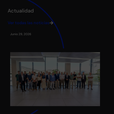
Actualidad
Ver todas las noticias
Junio 29, 2026
May