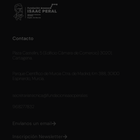
Contacto
Plaza Castellini, 5 (Edificio Cámara de Comercio) 30201,
Cartagena.
Parque Científico de Murcia Ctra. de Madrid, Km 388, 30100
Espinardo, Murcia.
secretariatecnica@fundacionisaacperal.es
968277832
Envíanos un email
Inscripción Newsletter