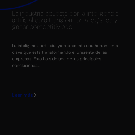
La industria apuesta por la inteligencia
La
artificial para transformar la logística y
cr
ganar competitividad
es
La inteligencia artificial ya representa una herramienta
La 
clave que está transformando el presente de las
Asa
empresas. Esta ha sido una de las principales
Ca
conclusiones…
mi
Leer más
Le