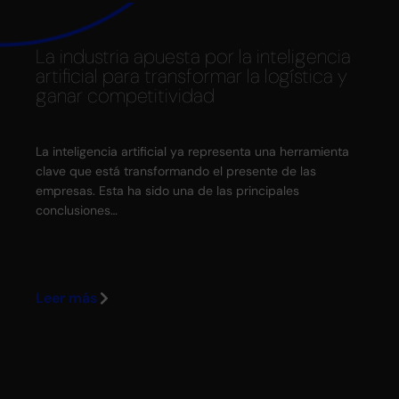
La industria apuesta por la inteligencia
La
artificial para transformar la logística y
cr
ganar competitividad
es
La inteligencia artificial ya representa una herramienta
La 
clave que está transformando el presente de las
Asa
empresas. Esta ha sido una de las principales
Ca
conclusiones…
mi
Leer más
Le