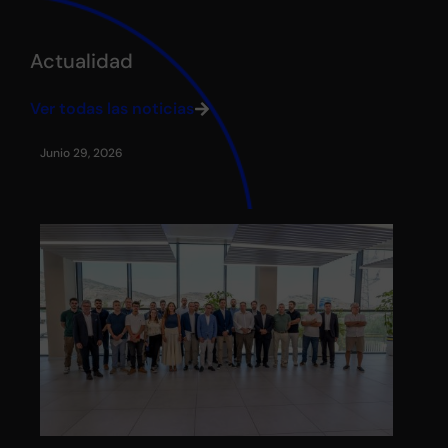
Actualidad
Ver todas las noticias
Junio 29, 2026
May