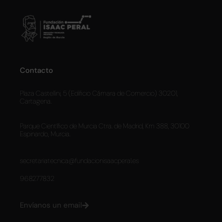
Contacto
Plaza Castellini, 5 (Edificio Cámara de Comercio) 30201,
Cartagena.
Parque Científico de Murcia Ctra. de Madrid, Km 388, 30100
Espinardo, Murcia.
secretariatecnica@fundacionisaacperal.es
968277832
Envíanos un email