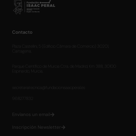
Contacto
Plaza Castellini, 5 (Edificio Cámara de Comercio) 30201,
Cartagena.
Parque Científico de Murcia Ctra. de Madrid, Km 388, 30100
Espinardo, Murcia.
secretariatecnica@fundacionisaacperal.es
968277832
Envíanos un email
Inscripción Newsletter