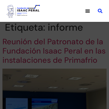
Etiqueta:
informe
Reunión del Patronato de la
Fundación Isaac Peral en las
instalaciones de Primafrio