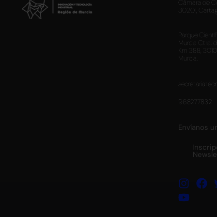
Cámara de C
30201, Carta
Parque Cientí
Murcia Ctra. 
Km 388, 3010
Murcia.
secretariatec
968277832
Envíanos u
Inscrip
Newsle