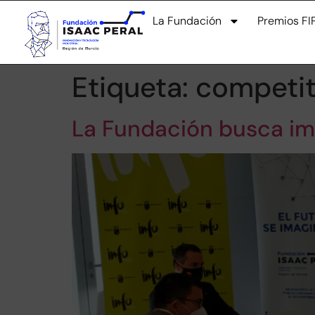
La Fundación
Premios FI
Etiqueta:
competit
La Fundación busca imp