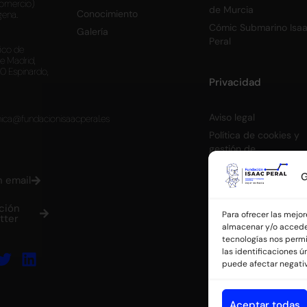
omercio)
de Murcia
Conocimiento
gena.
Cómic Submarino Isa
Galería
Peral
fico de
de Madrid,
0 Espinardo,
Privacidad
Aviso legal
nica@fundacionisaacperal.es
Política de cookies y
gestión de
consentimiento
G
n email
ción
Para ofrecer las mejo
tter
almacenar y/o acceder
tecnologías nos perm
las identificaciones ún
puede afectar negativ
Aceptar todas