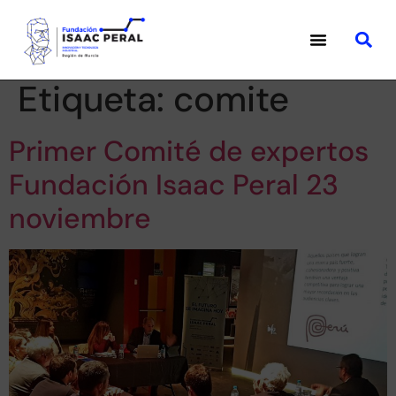
Etiqueta:
comite
Primer Comité de expertos
Fundación Isaac Peral 23
noviembre