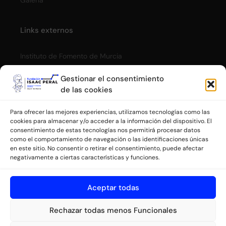
Links externos
Instituto de Fomento de Murcia
Cómic Submarino Isaac Peral
Gestionar el consentimiento
de las cookies
Privacidad
Para ofrecer las mejores experiencias, utilizamos tecnologías como las
cookies para almacenar y/o acceder a la información del dispositivo. El
consentimiento de estas tecnologías nos permitirá procesar datos
Aviso legal
como el comportamiento de navegación o las identificaciones únicas
Política de cookies y gestión de consentimiento
en este sitio. No consentir o retirar el consentimiento, puede afectar
negativamente a ciertas características y funciones.
Colaboran
Aceptar todas
Rechazar todas menos Funcionales