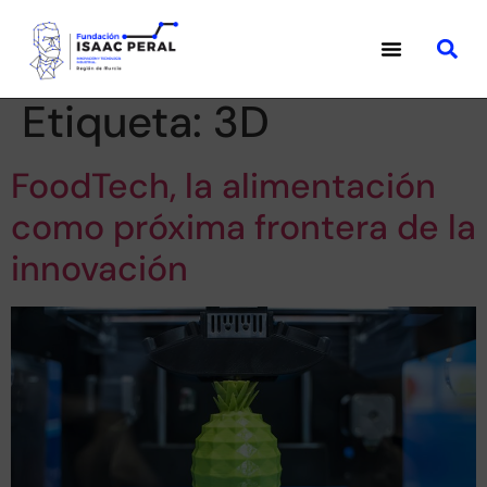
Etiqueta:
3D
FoodTech, la alimentación
como próxima frontera de la
innovación