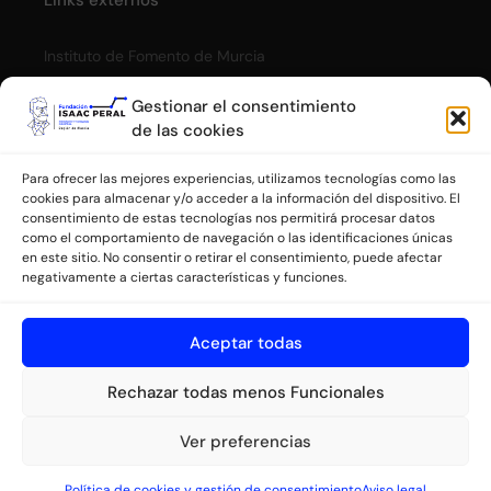
Links externos
Instituto de Fomento de Murcia
Cómic Submarino Isaac Peral
Gestionar el consentimiento
de las cookies
Privacidad
Para ofrecer las mejores experiencias, utilizamos tecnologías como las
cookies para almacenar y/o acceder a la información del dispositivo. El
consentimiento de estas tecnologías nos permitirá procesar datos
Aviso legal
como el comportamiento de navegación o las identificaciones únicas
Política de cookies y gestión de consentimiento
en este sitio. No consentir o retirar el consentimiento, puede afectar
negativamente a ciertas características y funciones.
Colaboran
Aceptar todas
Rechazar todas menos Funcionales
Ver preferencias
Política de cookies y gestión de consentimiento
Aviso legal