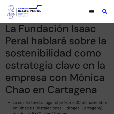
La Fundación Isaac
Peral hablará sobre la
sostenibilidad como
estrategia clave en la
empresa con Mónica
Chao en Cartagena
La sesión tendrá lugar el próximo 30 de noviembre,
en Dinapsis (Instalaciones Hidrogea, Cartagena),
desde las 10.30 a las 13 horas.