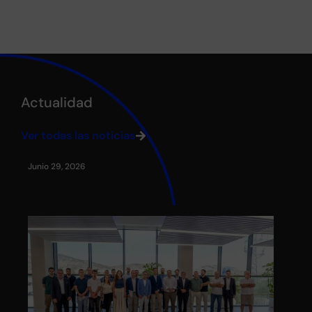
Actualidad
Ver todas las noticias
Junio 29, 2026
May