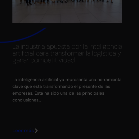
La industria apuesta por la inteligencia
La
artificial para transformar la logística y
cr
ganar competitividad
es
La inteligencia artificial ya representa una herramienta
La 
clave que está transformando el presente de las
Asa
empresas. Esta ha sido una de las principales
Ca
conclusiones…
mi
Leer más
Le