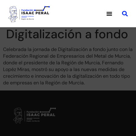
Digitalización a fondo
Celebrada la jornada de Digitalización a fondo junto con la
Federación Regional de Empresarios del Metal de Murcia,
donde el presidente de la Región de Murcia, Fernando
Lopéz Miras, mostró su apoyo a las nuevas medidas de
crecimiento e innovación de la digitalización en todo tipo
de empresas en la Región de Murcia.