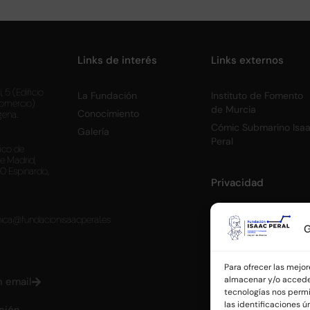
Links de interés
Links externos
, 5 (Edificio
La Fundación
Instituto de Fomento
omercio)
de Murcia
Conocimiento
gena.
Cómic Submarino Isa
Galería
Peral
fico de
de Madrid,
0 Espinardo,
Privacidad
Aviso legal
nica@fundacionisaacperal.es
G
Política de cookies y
gestión de
consentimiento
Para ofrecer las mejo
almacenar y/o acceder
n email
tecnologías nos perm
las identificaciones ún
ción