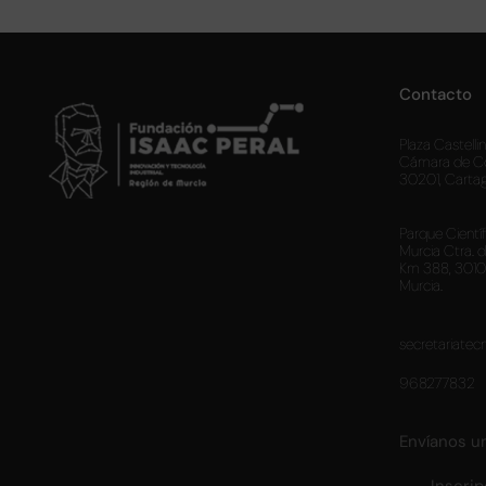
Contacto
Plaza Castellini
Cámara de C
30201, Carta
Parque Cientí
Murcia Ctra. 
Km 388, 3010
Murcia.
secretariatec
968277832
Envíanos u
Inscrip