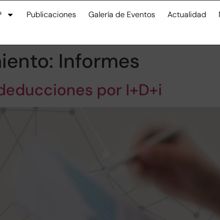
P
Publicaciones
Galería de Eventos
Actualidad
iento:
Informes
 deducciones por I+D+i