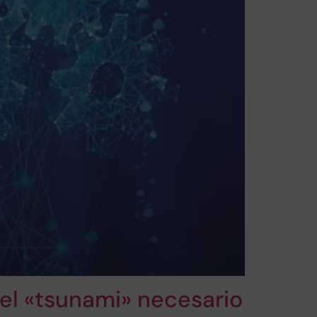
 el «tsunami» necesario