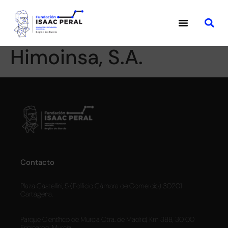
Himoinsa, S.A.
Contacto
Plaza Castellini, 5 (Edificio Cámara de Comercio) 30201,
Cartagena.
Parque Científico de Murcia Ctra. de Madrid, Km 388, 30100
Espinardo, Murcia.