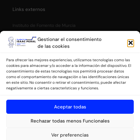
Links externos
Instituto de Fomento de Murcia
Cómic Submarino Isaac Peral
Gestionar el consentimiento
de las cookies
Privacidad
Para ofrecer las mejores experiencias, utilizamos tecnologías como las
cookies para almacenar y/o acceder a la información del dispositivo. El
consentimiento de estas tecnologías nos permitirá procesar datos
Aviso legal
como el comportamiento de navegación o las identificaciones únicas
Política de cookies y gestión de consentimiento
en este sitio. No consentir o retirar el consentimiento, puede afectar
negativamente a ciertas características y funciones.
Colaboran
Aceptar todas
Rechazar todas menos Funcionales
Ver preferencias